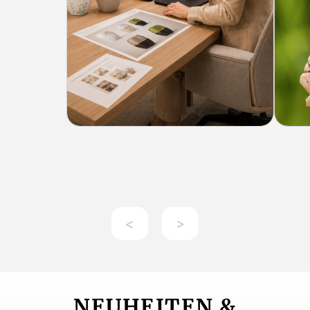
<
>
NEUHEITEN &