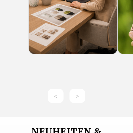
<
>
NEUHEITEN &