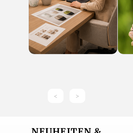
<
>
NEUHEITEN &